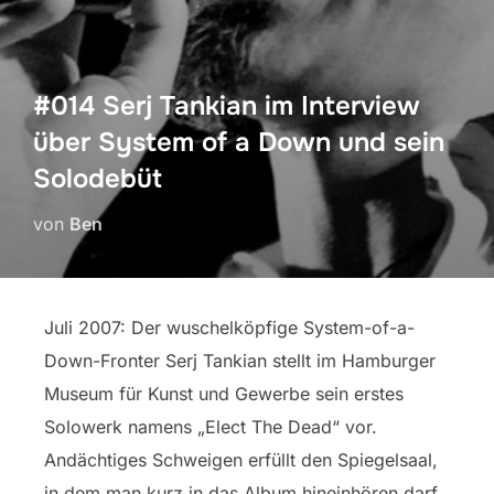
#014 Serj Tankian im Interview
über System of a Down und sein
Solodebüt
von
Ben
Juli 2007: Der wuschelköpfige System-of-a-
Down-Fronter Serj Tankian stellt im Hamburger
Museum für Kunst und Gewerbe sein erstes
Solowerk namens „Elect The Dead“ vor.
Andächtiges Schweigen erfüllt den Spiegelsaal,
in dem man kurz in das Album hineinhören darf,